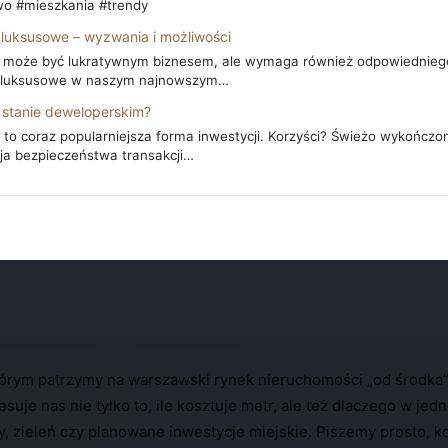
wo #mieszkania #trendy
 luksusowe – wyzwania i możliwości
 może być lukratywnym biznesem, ale wymaga również odpowiedniego 
i luksusowe w naszym najnowszym…
 stanie deweloperskim?
to coraz popularniejsza forma inwestycji. Korzyści? Świeżo wykończ
ja bezpieczeństwa transakcji…
rym patrzymy na warszawski rynek nieruchomości „od środka” –
esuje nas nie tylko to, ile kosztuje metr, ale też dlaczego w jedn
y, zieleń czy planowane inwestycje miejskie. Piszemy prosto, kon