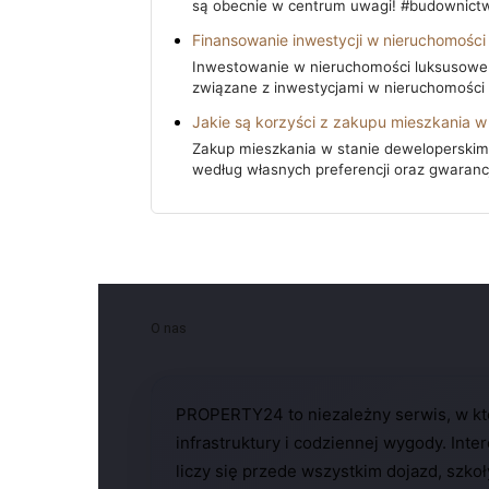
są obecnie w centrum uwagi! #budownict
Finansowanie inwestycji w nieruchomości
Inwestowanie w nieruchomości luksusowe
związane z inwestycjami w nieruchomośc
Jakie są korzyści z zakupu mieszkania w
Zakup mieszkania w stanie deweloperskim 
według własnych preferencji oraz gwaranc
O nas
PROPERTY24 to niezależny serwis, w któ
infrastruktury i codziennej wygody. Inter
liczy się przede wszystkim dojazd, szkoł