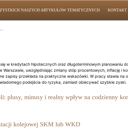
SZYSTKICH NASZYCH ARTYKUŁÓW TEMATYCZNYCH
KONTAKT
ur
cy się w kredytach hipotecznych oraz długoterminowym planowani
 Warszawie, uwzględniając zmiany stóp procentowych, inflację i kosz
ane zapisy przekłada na praktyczne wskazówki. W pracy stawia na 
 świadomego podejścia do ryzyka, zamiast obiecywać szybkie zyski.
: plusy, minusy i realny wpływ na codzienny kom
 stacji kolejowej SKM lub WKD