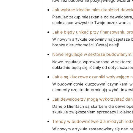
również budowanie pozytywnego wizerunku
Jak wybrać idealne mieszkanie od dewel
Planując zakup mieszkania od dewelopera,
spełniające wszystkie Twoje oczekiwania.
Jakie błędy unikać przy finansowaniu pr
W nowym artykule omówimy najczęstsze błę
branży nieruchomości. Czytaj dalej!
Nowe regulacje w sektorze budowlanym:
Nowe regulacje wprowadzone w sektorze 
dokładnie będą się różniły od dotychczas
Jakie są kluczowe czynniki wpływające
W budownictwie kluczowymi czynnikami wpł
elementy często determinują wybór inwest
Jak deweloperzy mogą wykorzystać dane
Dane o klientach są skarbem dla dewelope
skutkuje zwiększeniem sprzedaży i lojalnoś
Trendy w budownictwie dla młodych rodzi
W nowym artykule zastanowimy się nad naj