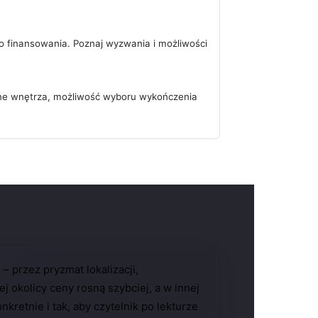
finansowania. Poznaj wyzwania i możliwości
one wnętrza, możliwość wyboru wykończenia
 przez pryzmat lokalizacji,
ej okolicy ceny rosną szybciej, a w innej
kretnie i tak, aby czytelnik po lekturze