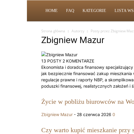
HOME
FAQ
KATEGORIE
LISTA W
Strona główna
Autorzy
Posty przez Zbigniew Maz
Zbigniew Mazur
13 POSTY
2 KOMENTARZE
Ekonomista i doradca finansowy specjalizują
jak bezpiecznie finansować zakup mieszkania w
regulacje prawne i raporty NBP, a skomplikow
poduszki finansowej, realistycznych założeń i
Życie w pobliżu biurowców na Woli
Zbigniew Mazur
-
28 czerwca 2026
0
Czy warto kupić mieszkanie przy