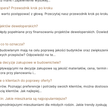
 marki i zapewnienie wysokiej…
opera? Przewodnik krok po kroku
 warto postępować z głową. Przeczytaj nasz przewodnik krok po krok
ojektów deweloperskich?
dy popełniane przy finansowaniu projektów deweloperskich. Dowiedz 
 co to oznacza?
budowlanym mają na celu poprawę jakości budynków oraz zwiększen
owych przepisów? Odpowiedzi na te…
 na decyzje zakupowe w budownictwie?
ywającymi na decyzje zakupowe są jakość materiałów, cena, termin r
ora przy planowaniu i…
 o klientach do poprawy oferty?
rów. Poznając preferencje i potrzeby swoich klientów, można dostoso
cią klientów. Jak najlepiej…
n: Jakie mieszkania są najpopularniejsze?
modniejszymi mieszkaniami dla młodych rodzin. Jakie trendy zyskują 